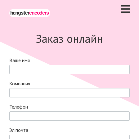
Перейти
к
hengstler
encoders
основному
содержанию
Заказ онлайн
Ваше имя
Компания
Телефон
Эл.почта